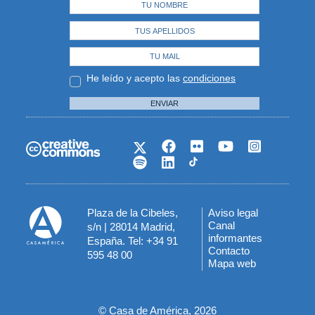
He leído y acepto las
condiciones
ENVIAR
Plaza de la Cibeles,
Aviso legal
Menú
Canal
s/n | 28014 Madrid,
informantes
España. Tel: +34 91
del
Contacto
595 48 00
Mapa web
pie
© Casa de América, 2026