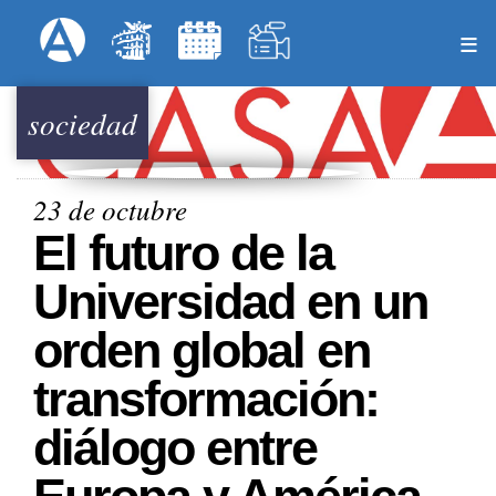
Pasar
Formulari
Menú Superior
al
contenido
principal
sociedad
23 de octubre
El futuro de la
Universidad en un
orden global en
transformación:
diálogo entre
Europa y América