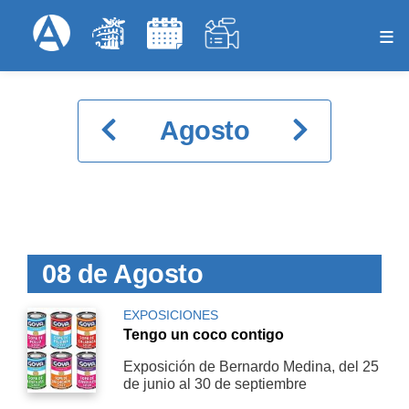
Pasar
Formulariode
Menú Superior
al
contenido
principal
Paginación
Agosto
08 de Agosto
EXPOSICIONES
Tengo un coco contigo
Exposición de Bernardo Medina, del 25
de junio al 30 de septiembre