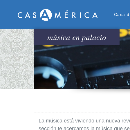
Men
Casa d
música en palacio
La música está viviendo una nueva revolu
sección te acercamos la música que se