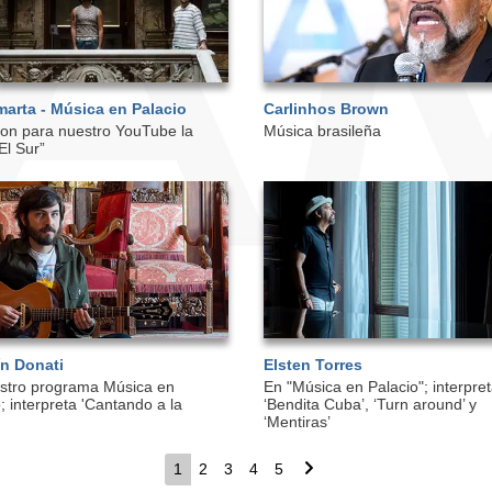
marta - Música en Palacio
Carlinhos Brown
on para nuestro YouTube la
Música brasileña
El Sur”
n Donati
Elsten Torres
stro programa Música en
En "Música en Palacio"; interpre
; interpreta 'Cantando a la
‘Bendita Cuba’, ‘Turn around’ y
‘Mentiras’
Página
1
Page
2
Page
3
Page
4
Page
5
Siguiente
actual
página