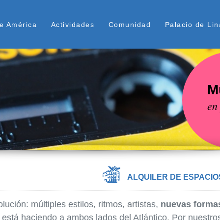
Pasar
ú Superior
al
e América
Actividades
Comunidad
Palacio de Lin
contenido
principal
M
en
ALQUILER DE ESPACIO
ción: múltiples estilos, ritmos, artistas,
nuevas formas
 está haciendo a ambos lados del Atlántico. Por nuestr