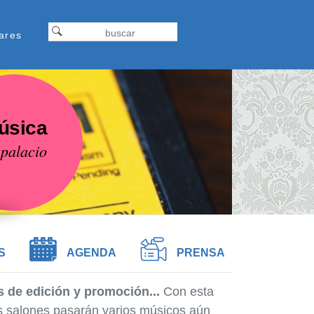
Formulariodebusqueda
ap
Buscar
ares
tel
úsica
 palacio
S
AGENDA
PRENSA
 de edición y promoción...
Con esta
os salones pasarán varios músicos aún