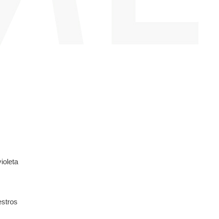
ioleta
estros