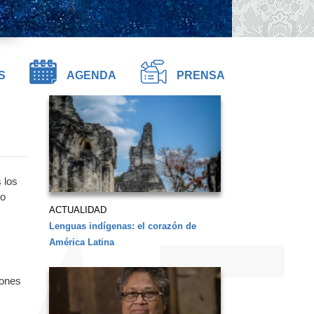
S
AGENDA
PRENSA
 los
io
ACTUALIDAD
Lenguas indígenas: el corazón de
América Latina
iones