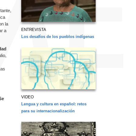
tante,
ica
on la
ENTREVISTA
ar a
Los desafíos de los pueblos indígenas
idad
lio,
tas
VIDEO
Se
Lengua y cultura en español: retos
para su internacionalización