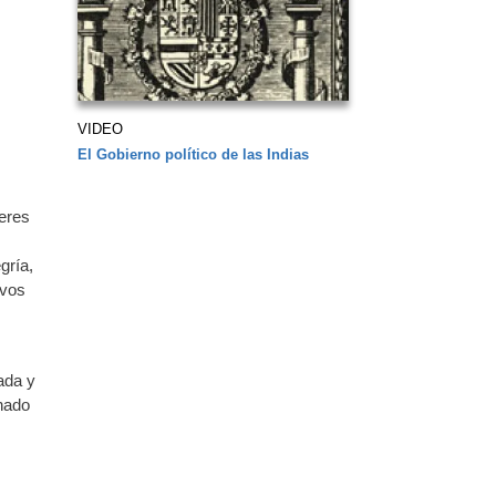
VIDEO
El Gobierno político de las Indias
seres
gría,
ivos
rada y
rnado