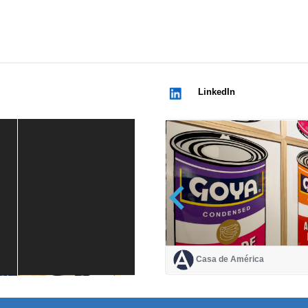
LinkedIn
Casa de América
Casa de América
1 mes