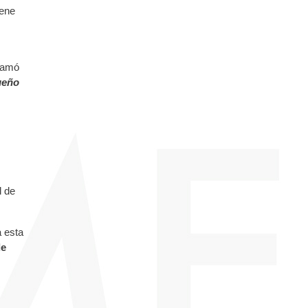
iene
llamó
ueño
.
l de
a esta
de