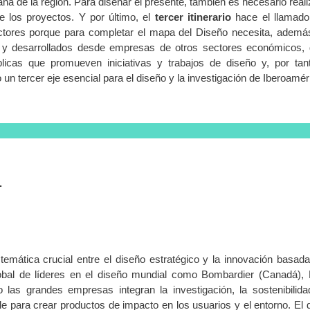
iana de la región. Para diseñar el presente, también es necesario real
de los proyectos. Y por último, el
tercer itinerario
hace el llamado
ectores porque para completar el mapa del Diseño necesita, ademá
 y desarrollados desde empresas de otros sectores económicos,
blicas que promueven iniciativas y trabajos de diseño y, por tan
n tercer eje esencial para el diseño y la investigación de Iberoamér
.
mática crucial entre el diseño estratégico y la innovación basada
global de líderes en el diseño mundial como Bombardier (Canadá), 
las grandes empresas integran la investigación, la sostenibilida
 para crear productos de impacto en los usuarios y el entorno. El 