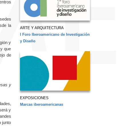
entros
sedes
sde la
ARTE Y ARQUITECTURA
I Foro Iberoamericano de Investigación
y Diseño
gión y
 y que
ejo de
sas y
EXPOSICIONES
dades,
Marcas iberoamericanas
será y
randes
 junto