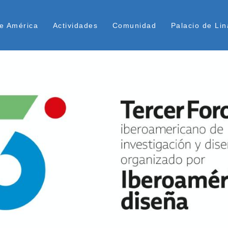
Pasar
ú Superior
al
e América
Actividades
Comunidad
Palacio de Lin
contenido
principal