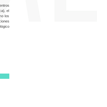
entros
a), el
mo los
ciones
lógico