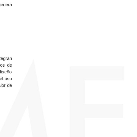
genera
tegran
íos de
diseño
el uso
lor de