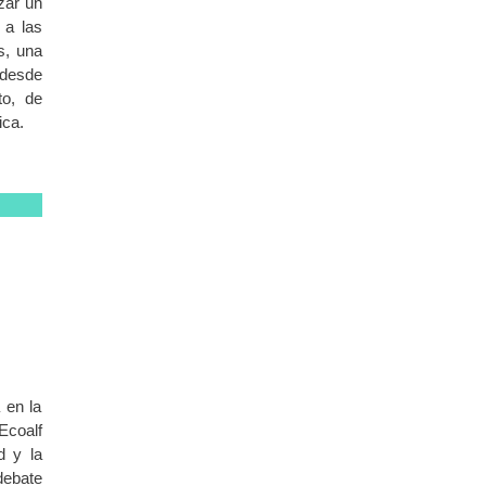
izar un
 a las
s, una
 desde
to, de
ica.
 en la
Ecoalf
d y la
debate