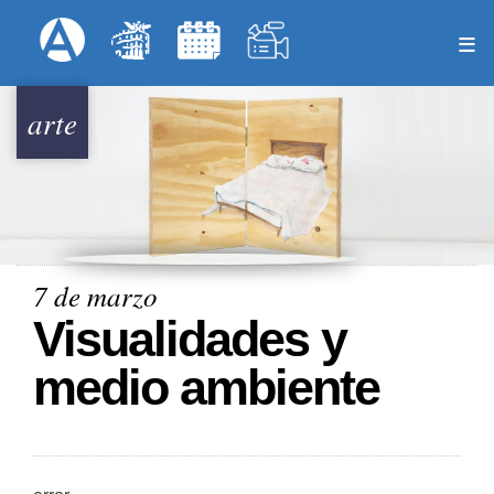
Pasar
Formulari
Menú Superior
al
contenido
principal
arte
7 de marzo
Visualidades y
medio ambiente