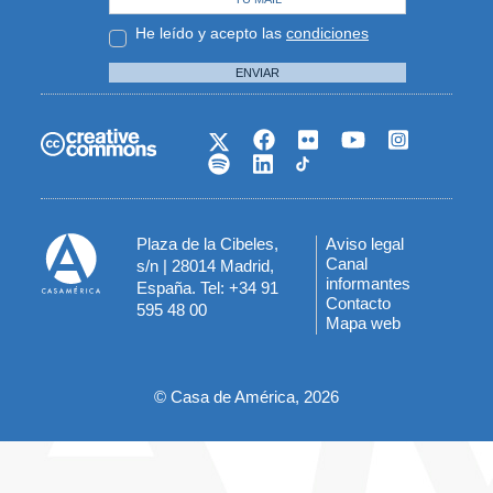
He leído y acepto las
condiciones
ENVIAR
Plaza de la Cibeles,
Aviso legal
Menú
Canal
s/n | 28014 Madrid,
informantes
España. Tel: +34 91
del
Contacto
595 48 00
Mapa web
pie
© Casa de América, 2026