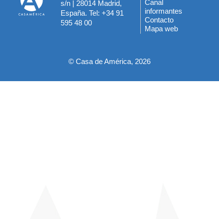
Canal
s/n | 28014 Madrid,
informantes
España. Tel: +34 91
del
Contacto
595 48 00
Mapa web
pie
© Casa de América, 2026