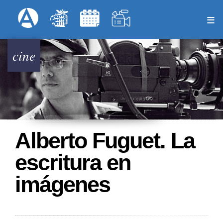
Pasar
Formulari
Menú Superior
al
contenido
principal
cine
Alberto Fuguet. La
escritura en
imágenes