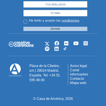
He leído y acepto las
condiciones
ENVIAR
Plaza de la Cibeles,
Aviso legal
Menú
Canal
s/n | 28014 Madrid,
informantes
España. Tel: +34 91
del
Contacto
595 48 00
Mapa web
pie
© Casa de América, 2026