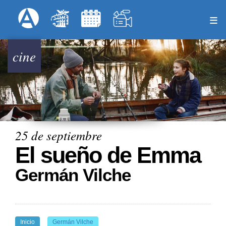
Pasar
Formulari
Menú Superior
al
contenido
principal
cine
25 de septiembre
El sueño de Emma
Germán Vilche
Inicio
Germán Vilche