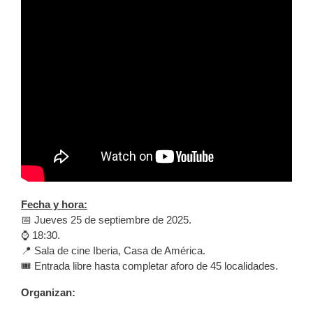
Fecha y hora:
📅 Jueves 25 de septiembre de 2025.
⌚️ 18:30.
📍 Sala de cine Iberia, Casa de América.
🎟️ Entrada libre hasta completar aforo de 45 localidades.
Organizan: