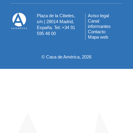
Plaza de la Cibeles,
Aviso legal
Menú
Canal
s/n | 28014 Madrid,
informantes
España. Tel: +34 91
del
Contacto
595 48 00
Mapa web
pie
© Casa de América, 2026