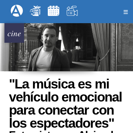
Pasar
Formulari
Menú Superior
al
contenido
principal
cine
"La música es mi
vehículo emocional
para conectar con
los espectadores"