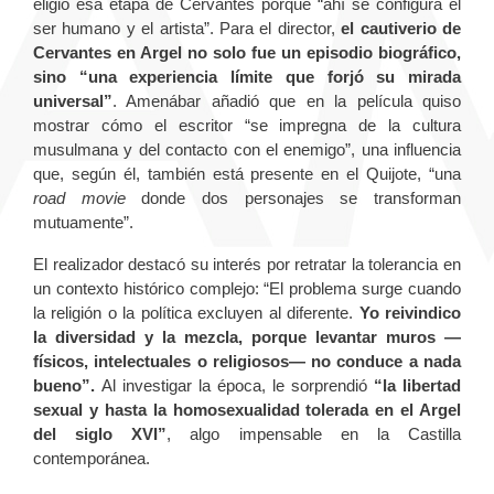
eligió esa etapa de Cervantes porque “ahí se configura el
ser humano y el artista”. Para el director,
el cautiverio de
Cervantes en Argel no solo fue un episodio biográfico,
sino “una experiencia límite que forjó su mirada
universal”
. Amenábar añadió que en la película quiso
mostrar cómo el escritor “se impregna de la cultura
musulmana y del contacto con el enemigo”, una influencia
que, según él, también está presente en el Quijote, “una
road movie
donde dos personajes se transforman
mutuamente”.
El realizador destacó su interés por retratar la tolerancia en
un contexto histórico complejo: “El problema surge cuando
la religión o la política excluyen al diferente.
Yo reivindico
la diversidad y la mezcla, porque levantar muros —
físicos, intelectuales o religiosos— no conduce a nada
bueno”.
Al investigar la época, le sorprendió
“la libertad
sexual y hasta la homosexualidad tolerada en el Argel
del siglo XVI”
, algo impensable en la Castilla
contemporánea.