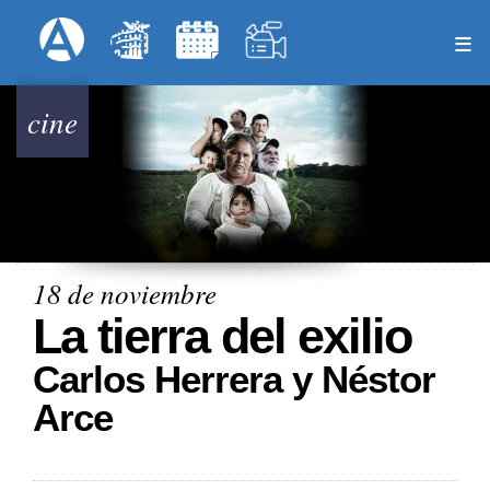
Pasar
Formulari
Menú Superior
al
contenido
principal
cine
18 de noviembre
La tierra del exilio
Carlos Herrera y Néstor
Arce