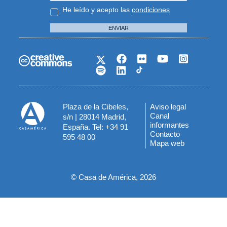
He leído y acepto las
condiciones
ENVIAR
Plaza de la Cibeles,
Aviso legal
Menú
Canal
s/n | 28014 Madrid,
informantes
España. Tel: +34 91
del
Contacto
595 48 00
Mapa web
pie
© Casa de América, 2026