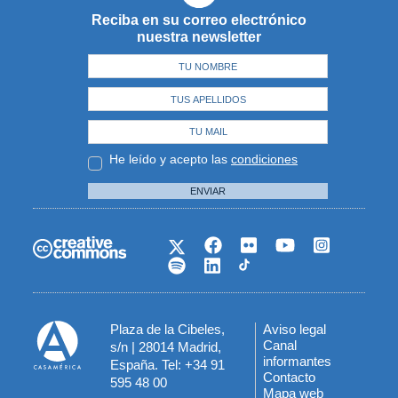
Reciba en su correo electrónico
nuestra newsletter
He leído y acepto las
condiciones
ENVIAR
Plaza de la Cibeles,
Aviso legal
Menú
Canal
s/n | 28014 Madrid,
informantes
España. Tel: +34 91
del
Contacto
595 48 00
Mapa web