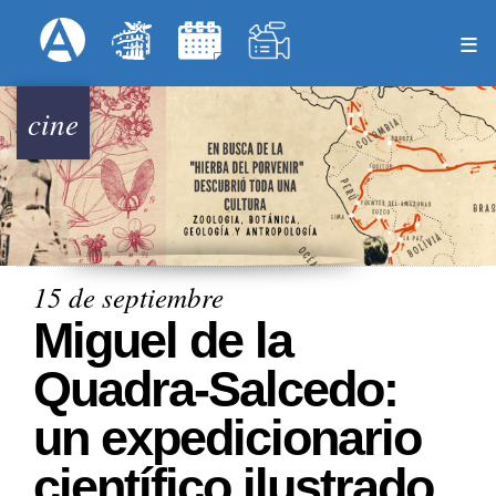
Pasar
Formulari
Menú Superior
al
contenido
principal
cine
15 de septiembre
Miguel de la
Quadra-Salcedo:
un expedicionario
científico ilustrado