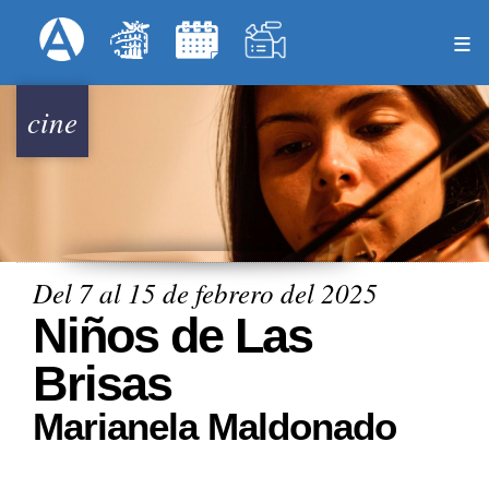
Pasar
Formulari
Menú Superior
al
contenido
principal
cine
Del 7 al 15 de febrero del 2025
Niños de Las
Brisas
Marianela Maldonado