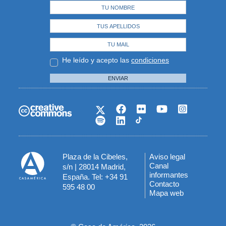
He leído y acepto las
condiciones
ENVIAR
Plaza de la Cibeles,
Aviso legal
Menú
Canal
s/n | 28014 Madrid,
informantes
España. Tel: +34 91
del
Contacto
595 48 00
Mapa web
pie