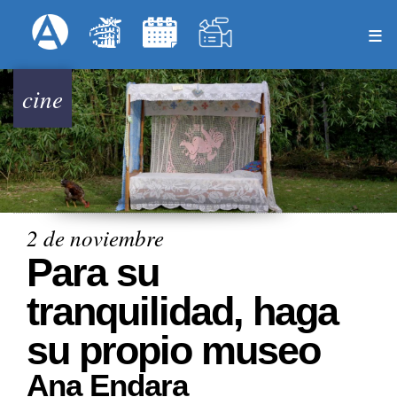
Pasar
Formulari
Menú Superior
al
contenido
principal
cine
2 de noviembre
Para su
tranquilidad, haga
su propio museo
Ana Endara