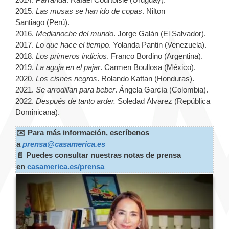
2015.
Las musas se han ido de copas
. Nilton
Santiago (Perú).
2016.
Medianoche del mundo
. Jorge Galán (El Salvador).
2017.
Lo que hace el tiempo
. Yolanda Pantin (Venezuela).
2018.
Los primeros indicios
. Franco Bordino (Argentina).
2019.
La aguja en el pajar
. Carmen Boullosa (México).
2020.
Los cisnes negros
. Rolando Kattan (Honduras).
2021.
Se arrodillan para beber
. Ángela García (Colombia).
2022.
Después de tanto arder.
Soledad Álvarez (República
Dominicana).
✉️ Para más información, escríbenos
a
prensa@casamerica.es
📄 Puedes consultar nuestras notas de prensa
en
casamerica.es/prensa