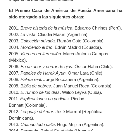
El Premio Casa de América de Poesía Americana ha
sido otorgado a las siguientes obras:
2001.
Breve historia de la música
. Eduardo Chirinos (Perú).
2002.
La vista
. Claudia Masín (Argentina).
2003.
Colección privada
. Ramón Cote (Colombia).
2004.
Mordiendo el frío
. Edwin Madrid (Ecuador).
2005.
Viernes en Jerusalén
. Marco Antonio Campos
(México).
2006.
En un abrir y cerrar de ojos
. Óscar Hahn (Chile).
2007.
Papeles de Harek Ayun
. Omar Lara (Chile).
2008.
Palma real
. Jorge Boccanera (Argentina).
2009.
Biblia de pobres
. Juan Manuel Roca (Colombia).
2010.
El rumbo de los días
. Waldo Leyva (Cuba).
2011.
Explicaciones no pedidas
. Piedad
Bonnett (Colombia).
2012.
Lenguaje del mar
. José Mármol (República
Dominicana).
2013.
Cuando todo calla
. Hugo Mujica (Argentina).
2014.
Parranda
. Rafael Courtoisie (Uruguay).