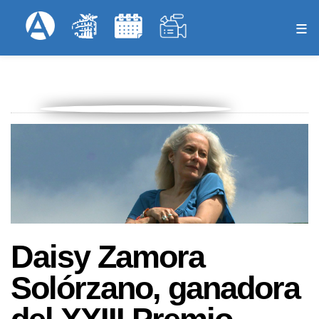
Pasar
Formulari
Menú Superior
al
contenido
principal
Daisy Zamora
Solórzano, ganadora