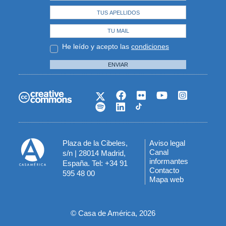
He leído y acepto las
condiciones
ENVIAR
Plaza de la Cibeles,
Aviso legal
Menú
Canal
s/n | 28014 Madrid,
informantes
España. Tel: +34 91
del
Contacto
595 48 00
Mapa web
pie
© Casa de América, 2026