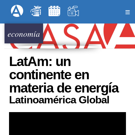
Pasar
Formulari
Menú Superior
al
contenido
principal
economía
LatAm: un
continente en
materia de energía
Latinoamérica Global