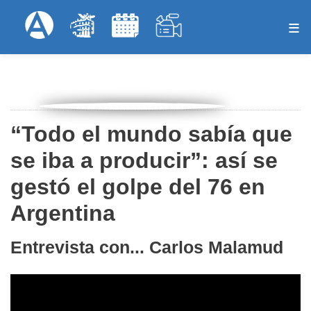
Pasar
Formulari
Menú Superior
al
contenido
principal
“Todo el mundo sabía que
se iba a producir”: así se
gestó el golpe del 76 en
Argentina
Entrevista con... Carlos Malamud