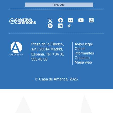
ENVIAR
Plaza de la Cibeles,
Aviso legal
Menú
Canal
s/n | 28014 Madrid,
informantes
España. Tel: +34 91
del
Contacto
595 48 00
Mapa web
pie
© Casa de América, 2026