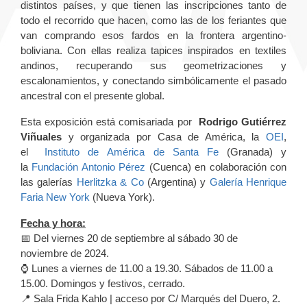
distintos países, y que tienen las inscripciones tanto de
todo el recorrido que hacen, como las de los feriantes que
van comprando esos fardos en la frontera argentino-
boliviana. Con ellas realiza tapices inspirados en textiles
andinos, recuperando sus geometrizaciones y
escalonamientos, y conectando simbólicamente el pasado
ancestral con el presente global.
Esta exposición está comisariada por
Rodrigo Gutiérrez
Viñuales
y organizada por Casa de América, la
OEI
,
el
Instituto de América de Santa Fe
(Granada) y
la
Fundación Antonio Pérez
(Cuenca) en colaboración con
las galerías
Herlitzka & Co
(Argentina) y
Galería Henrique
Faria New York
(Nueva York).
Fecha y hora:
📅 Del viernes 20 de septiembre al sábado 30 de
noviembre de 2024.
⌚ Lunes a viernes de 11.00 a 19.30. Sábados de 11.00 a
15.00. Domingos y festivos, cerrado.
📍 Sala Frida Kahlo | acceso por C/ Marqués del Duero, 2.