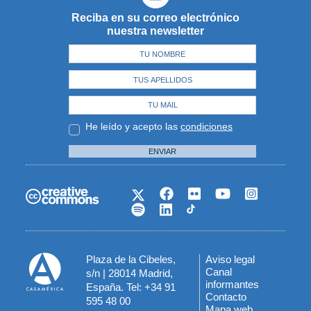
Reciba en su correo electrónico
nuestra newsletter
He leído y acepto las
condiciones
ENVIAR
Plaza de la Cibeles,
Aviso legal
Menú
Canal
s/n | 28014 Madrid,
informantes
España. Tel: +34 91
del
Contacto
595 48 00
Mapa web