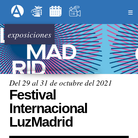
Pasar
Formulari
Menú Superior
al
contenido
principal
exposiciones
Del 29 al 31 de octubre del 2021
Festival
Internacional
LuzMadrid