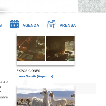
S
AGENDA
PRENSA
EXPOSICIONES
Laura Nocetti (Argentina)
ara el
s
a
 sobre