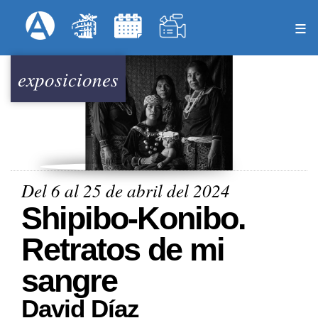
Pasar
Formulari
Menú Superior
al
contenido
principal
exposiciones
Del 6 al 25 de abril del 2024
Shipibo-Konibo.
Retratos de mi
sangre
David Díaz