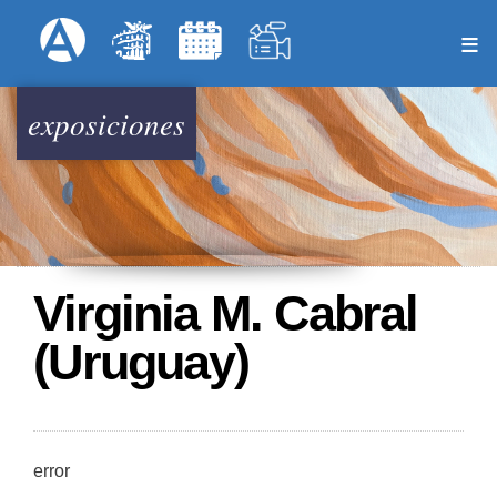
Pasar
Formulari
Menú Superior
al
contenido
principal
exposiciones
Virginia M. Cabral
(Uruguay)
error