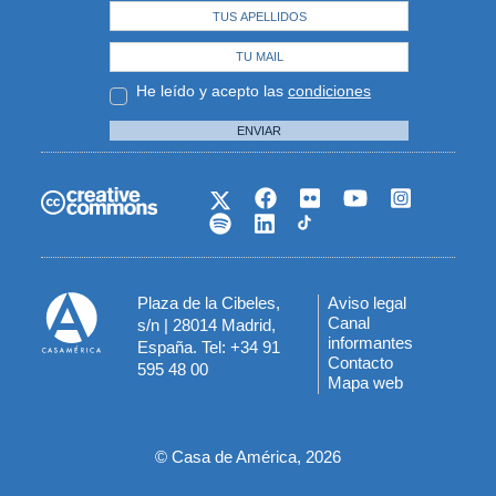
He leído y acepto las
condiciones
ENVIAR
Plaza de la Cibeles,
Aviso legal
Menú
Canal
s/n | 28014 Madrid,
informantes
España. Tel: +34 91
del
Contacto
595 48 00
Mapa web
pie
© Casa de América, 2026