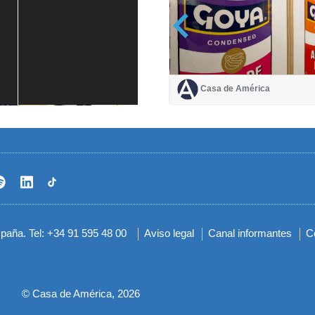
Casa de América
Casa de América
1 mes
spaña. Tel: +34 91 595 48 00
Aviso legal
Canal informantes
C
Menú
del
pie
© Casa de América, 2026