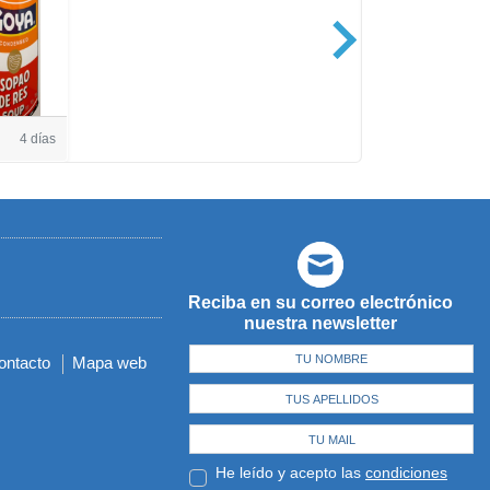
Casa de Amé
4 días
Reciba en su correo electrónico
nuestra newsletter
ontacto
Mapa web
He leído y acepto las
condiciones