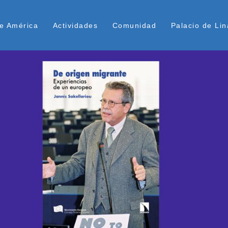
Pasar
ú Superior
al
e América
Actividades
Comunidad
Palacio de Lin
contenido
principal