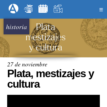
Pasar
Formulari
Menú Superior
al
contenido
principal
historia
27 de noviembre
Plata, mestizajes y
cultura