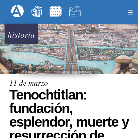
Pasar
Formulari
Menú Superior
al
contenido
principal
historia
11 de marzo
Tenochtitlan:
fundación,
esplendor, muerte y
resurrección de