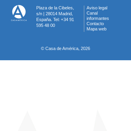
Plaza de la Cibeles,
Aviso legal
Menú
Canal
s/n | 28014 Madrid,
informantes
España. Tel: +34 91
del
Contacto
595 48 00
Mapa web
pie
© Casa de América, 2026