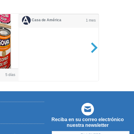
Casa de América
1 mes
Casa de Amé
5 días
Reciba en su correo electrónico
nuestra newsletter