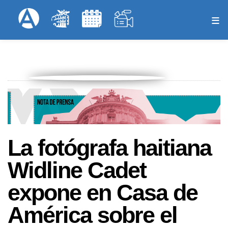
Pasar
Formulari
Menú Superior
al
contenido
principal
La fotógrafa haitiana
Widline Cadet
expone en Casa de
América sobre el