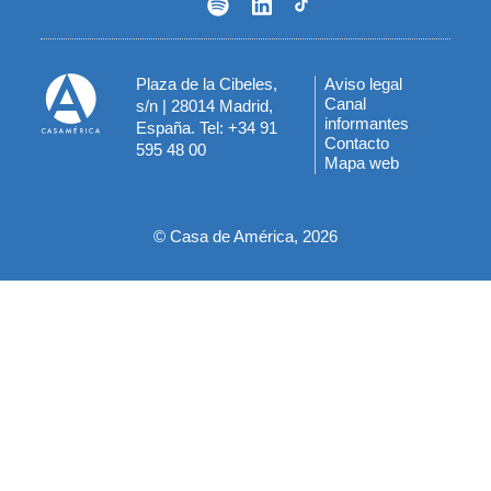
Plaza de la Cibeles,
Aviso legal
Menú
Canal
s/n | 28014 Madrid,
informantes
España. Tel: +34 91
del
Contacto
595 48 00
Mapa web
pie
© Casa de América, 2026