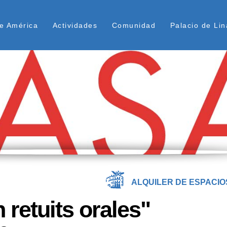
Pasar
ú Superior
al
e América
Actividades
Comunidad
Palacio de Lin
contenido
principal
ALQUILER DE ESPACIO
retuits orales"