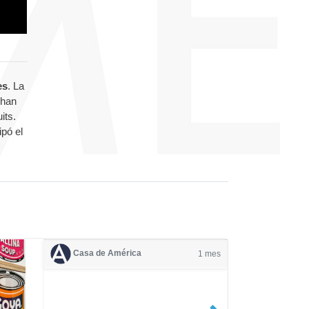
es
. La
 han
its.
ipó el
Casa de América
1 mes