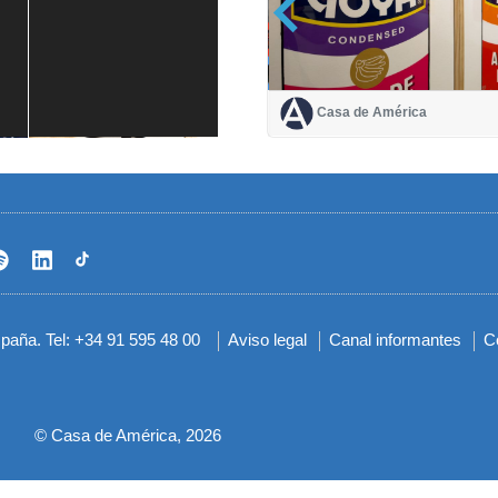
Casa de América
Casa de América
1 mes
spaña. Tel: +34 91 595 48 00
Aviso legal
Canal informantes
C
Menú
del
pie
© Casa de América, 2026