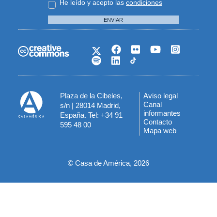
He leído y acepto las
condiciones
ENVIAR
Plaza de la Cibeles,
Aviso legal
Menú
Canal
s/n | 28014 Madrid,
informantes
España. Tel: +34 91
del
Contacto
595 48 00
Mapa web
pie
© Casa de América, 2026