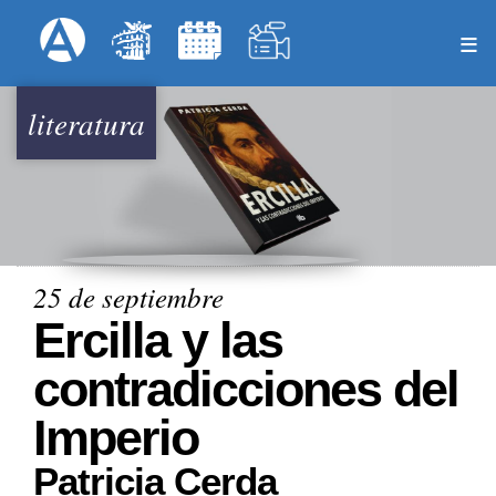
Pasar
Formulari
Menú Superior
al
contenido
principal
literatura
25 de septiembre
Ercilla y las
contradicciones del
Imperio
Patricia Cerda