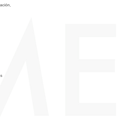
ación,
os