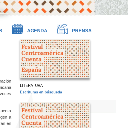
S
AGENDA
PRENSA
ración
LITERATURA
ricana
Escrituras en búsqueda
 voces
Cuenta
igen a
avan en