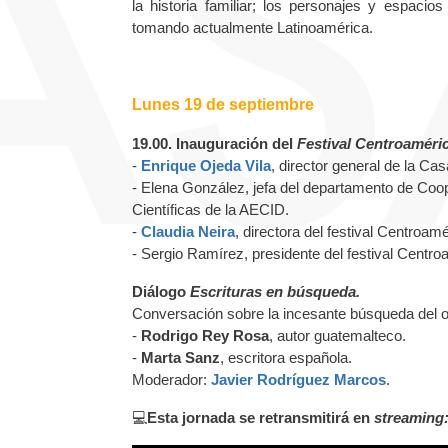
la historia familiar; los personajes y espacio
tomando actualmente Latinoamérica.
Lunes 19 de septiembre
19.00. Inauguración del
Festival Centroaméri
-
Enrique Ojeda Vila
, director general de la Ca
- Elena González, jefa del departamento de Coop
Científicas de la AECID.
-
Claudia Neira
, directora del festival Centroa
- Sergio Ramírez, presidente del festival Centr
Diálogo
Escrituras en búsqueda.
Conversación sobre la incesante búsqueda del ori
-
Rodrigo Rey Rosa
, autor guatemalteco.
-
Marta Sanz
, escritora española.
Moderador:
Javier Rodríguez Marcos
.
💻
Esta jornada se retransmitirá en
streaming