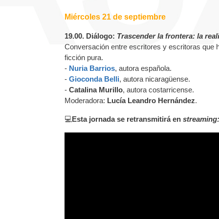
Miércoles 21 de septiembre
19.00. Diálogo:
Trascender la frontera: la rea
Conversación entre escritores y escritoras que 
ficción pura.
-
Nuria Barrios
, autora española.
-
Gioconda Belli
, autora nicaragüense.
-
Catalina Murillo
, autora costarricense.
Moderadora:
Lucía Leandro Hernández
.
💻
Esta jornada se retransmitirá en
streaming