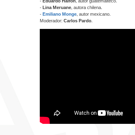
-
Eduardo Halfon
, autor guatemalteco.
-
Lina Meruane
, autora chilena.
-
Emiliano Monge
, autor mexicano.
Moderador:
Carlos Pardo
.