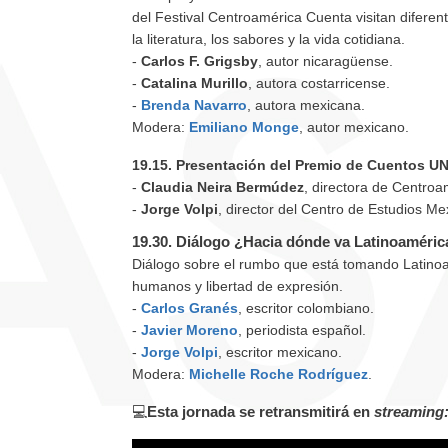
del Festival Centroamérica Cuenta visitan diferen
la literatura, los sabores y la vida cotidiana.
-
Carlos F. Grigsby
, autor nicaragüense.
-
Catalina Murillo
, autora costarricense.
-
Brenda Navarro
, autora mexicana.
Modera:
Emiliano Monge
, autor mexicano.
19.15. Presentación del Premio de Cuentos U
-
Claudia Neira Bermúdez
, directora de Centro
-
Jorge Volpi
, director del Centro de Estudios 
19.30. Diálogo ¿Hacia dónde va Latinoaméric
Diálogo sobre el rumbo que está tomando Latinoa
humanos y libertad de expresión.
-
Carlos Granés
, escritor colombiano.
-
Javier Moreno
, periodista español.
-
Jorge Volpi
, escritor mexicano.
Modera:
Michelle Roche Rodríguez
.
💻
Esta jornada se retransmitirá en
streaming