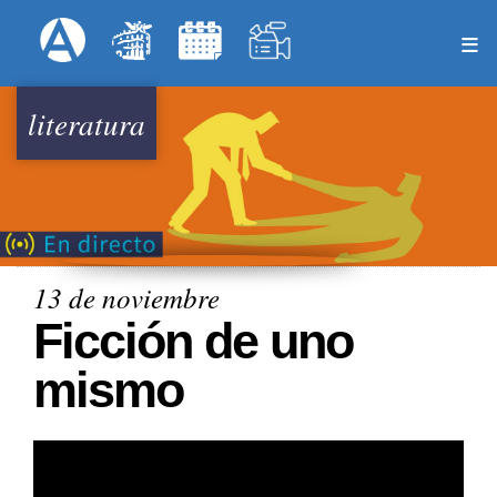
Pasar
Formulari
Menú Superior
al
contenido
principal
literatura
13 de noviembre
Ficción de uno
mismo