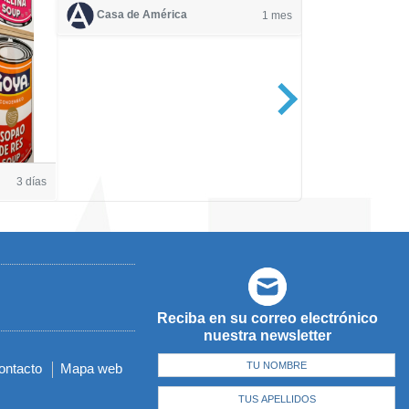
Casa de América
1 mes
Casa de Amé
3 días
Reciba en su correo electrónico
nuestra newsletter
ontacto
Mapa web