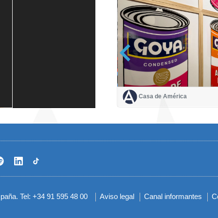
Casa de América
Casa de América
1 mes
spaña. Tel: +34 91 595 48 00
Aviso legal
Canal informantes
C
Menú