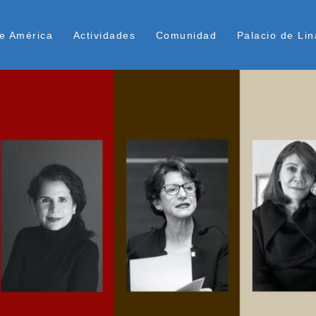
Pasar
ú Superior
al
e América
Actividades
Comunidad
Palacio de Lin
contenido
principal