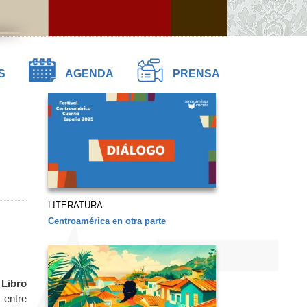
S
AGENDA
PRENSA
LITERATURA
Centroamérica en otra parte
 Libro
 entre