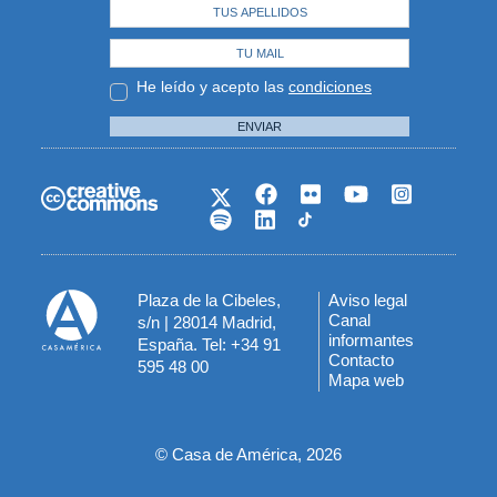
He leído y acepto las
condiciones
ENVIAR
Plaza de la Cibeles,
Aviso legal
Menú
Canal
s/n | 28014 Madrid,
informantes
España. Tel: +34 91
del
Contacto
595 48 00
Mapa web
pie
© Casa de América, 2026