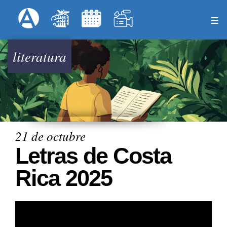
Pasar
Formulari
Menú Superior
al
contenido
principal
literatura
21 de octubre
Letras de Costa
Rica 2025