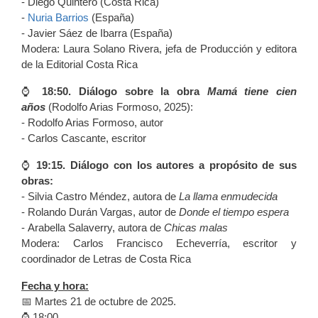
- Diego Quintero (Costa Rica)
-
Nuria Barrios
(España)
- Javier Sáez de Ibarra (España)
Modera: Laura Solano Rivera, jefa de Producción y editora
de la Editorial Costa Rica
⌚️
18:50. Diálogo sobre la obra
Mamá tiene cien
años
(Rodolfo Arias Formoso, 2025):
- Rodolfo Arias Formoso, autor
- Carlos Cascante, escritor
⌚️
19:15. Diálogo con los autores a propósito de sus
obras:
- Silvia Castro Méndez, autora de
La llama enmudecida
- Rolando Durán Vargas, autor de
Donde el tiempo espera
- Arabella Salaverry, autora de
Chicas malas
Modera: Carlos Francisco Echeverría, escritor y
coordinador de Letras de Costa Rica
Fecha y hora:
📅 Martes 21 de octubre de 2025.
⌚️ 18:00.