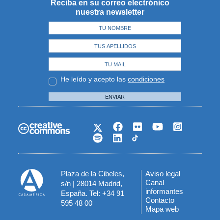
Reciba en su correo electrónico
nuestra newsletter
He leído y acepto las
condiciones
ENVIAR
Plaza de la Cibeles,
Aviso legal
Menú
Canal
s/n | 28014 Madrid,
informantes
España. Tel: +34 91
del
Contacto
595 48 00
Mapa web
pie