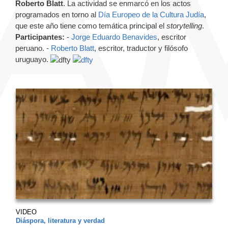
Roberto Blatt
. La actividad se enmarcó en los actos
programados en torno al
Día Europeo de la Cultura Judía
,
que este año tiene como temática principal el
storytelling
.
Participantes:
-
Jorge Eduardo Benavides
, escritor
peruano. -
Roberto Blatt
, escritor, traductor y filósofo
uruguayo.
VIDEO
Diáspora, literatura y verdad