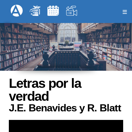
Pasar
Formulari
Menú Superior
al
contenido
principal
Letras por la
verdad
J.E. Benavides y R. Blatt