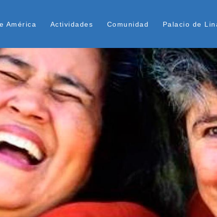
Pasar
ú Superior
al
e América
Actividades
Comunidad
Palacio de Lin
contenido
principal