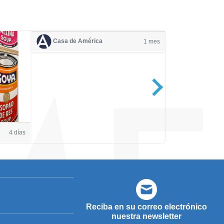
Casa de América
1 mes
Casa de Amé
4 días
Reciba en su correo electrónico
nuestra newsletter