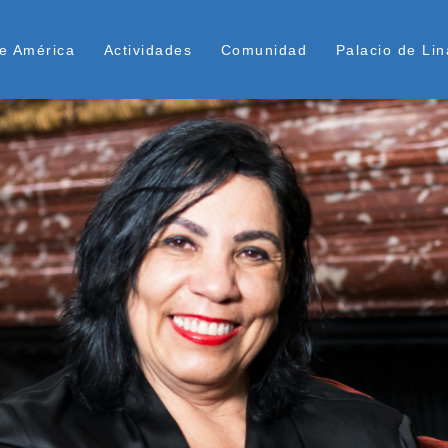
Pasar
ú Superior
al
e América
Actividades
Comunidad
Palacio de Lin
contenido
principal