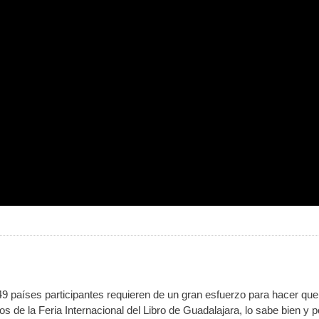
49 países participantes requieren de un gran esfuerzo para hacer que
s de la Feria Internacional del Libro de Guadalajara, lo sabe bien y p