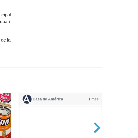
ncipal
cupan
 de la
Casa de América
1 mes