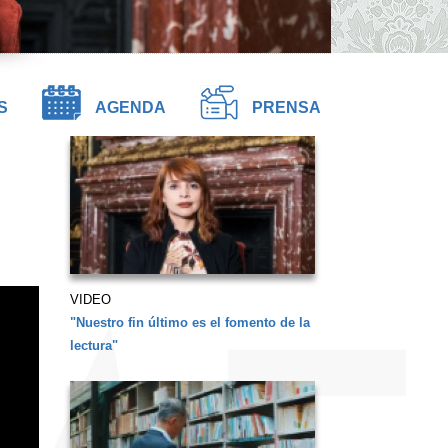
S
AGENDA
PRENSA
VIDEO
"Nuestro fin último es el fomento de la
lectura"