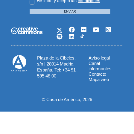
He leído y acepto las
condiciones
ENVIAR
Plaza de la Cibeles,
Aviso legal
Menú
Canal
s/n | 28014 Madrid,
informantes
España. Tel: +34 91
del
Contacto
595 48 00
Mapa web
pie
© Casa de América, 2026