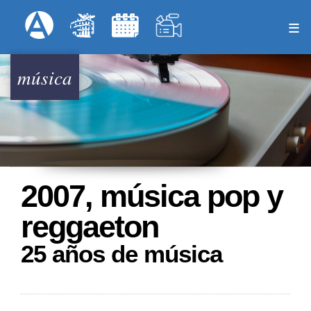
Pasar
Formulari
Menú Superior
al
contenido
principal
música
2007, música pop y
reggaeton
25 años de música