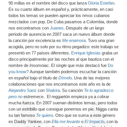
90 millas es el nombre del disco que lanza
Gloria Estefan
.
Es su cuarto álbum en español y, prácticamente, en casi
todos los temas se pueden apreciar los rimos cubanos
mezclados con pop. De Cuba pasamos a Colombia, donde
nos encontramos con
Juanes
. Después de un largo
periodo de ausencia en 2007 saca un nuevo álbum donde
la canción por excelencia es
Me enamora
.
Tuvo una gran
acogida, pero no solo por su ritmo pegadizo: este trabajo se
presentó en 77 países diferentes.
Enrique Iglesias
graba un
disco principalmente por las noches al que bautiza con el
nombre de
Insomniac.
El
single
que más destacó fue
Do
you know?
Aunque también podemos escuchar la canción
en español bajo el título de
Dímelo
.
Una de las mejores
colaboraciones que nos encontramos este año es la de
Alejandro Sanz
con
Shakira
. Su canción
Te lo agradezco
pero no
estremece. El reggaetón empieza ya a cobrar
mucha fuerza. En 2007 suenan distintos temas, pero todos
con un estribillo que consigue ponernos en pie. Nigga canta
su tan famoso
Te quiero
.
Otro que se suma a este género
es Daddy Yankee, con
Ella me levanto
o
El Impacto
, con la