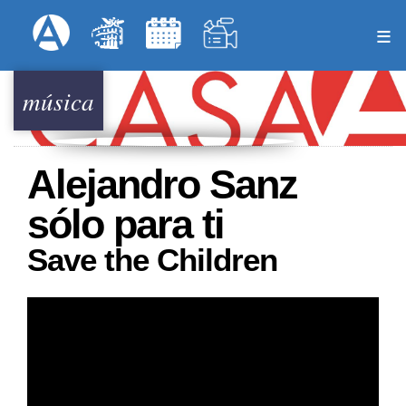
Pasar
Formulari
Menú Superior
al
contenido
principal
música
Alejandro Sanz
sólo para ti
Save the Children