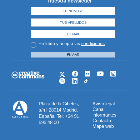
nuestra newsletter
He leído y acepto las
condiciones
ENVIAR
Plaza de la Cibeles,
Aviso legal
Menú
Canal
s/n | 28014 Madrid,
informantes
España. Tel: +34 91
del
Contacto
595 48 00
Mapa web
pie