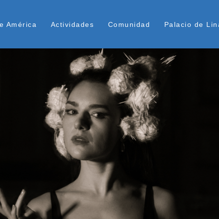
Pasar
ú Superior
al
e América
Actividades
Comunidad
Palacio de Lin
contenido
principal