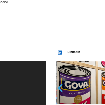
icano.
LinkedIn