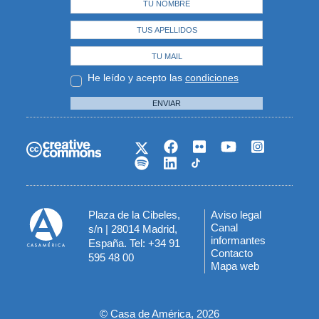
He leído y acepto las
condiciones
ENVIAR
Plaza de la Cibeles,
Aviso legal
Menú
Canal
s/n | 28014 Madrid,
informantes
España. Tel: +34 91
del
Contacto
595 48 00
Mapa web
pie
© Casa de América, 2026