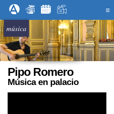
Pasar
Formulari
Menú Superior
al
contenido
principal
música
Pipo Romero
Música en palacio