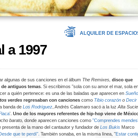
ALQUILER DE ESPACIO
l a 1997
lar algunas de sus canciones en el álbum
The Remixes,
disco que
 de antiguos temas
. Si escribimos "sola con su amor el mar, sola en
cer a quién pertenece: es una de las baladas que aparecen en
Sueñ
tos verdes
regresaban con canciones
como
Tibio corazón
o
Decir
la banda de
Los Rodríguez
, Andrés Calamaro sacó a la luz
Alta Suci
Flaca
'.
Uno de los mayores referentes de hip-hop viene de Méxic
cho barato,
donde aparecen canciones como
"Comprendes mendes
 presenta de la mano del cantautor y fundador de
Los Bukis
Marco
Desde que te perdí".
También sonaba, en la misma línea, "
Estar conti