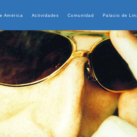
Pasar
ú Superior
al
e América
Actividades
Comunidad
Palacio de Lin
contenido
principal