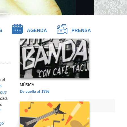
S
AGENDA
PRENSA
 el
MÚSICA
os
De vuelta al 1996
 que
edad,
o
:
"
.
go
"