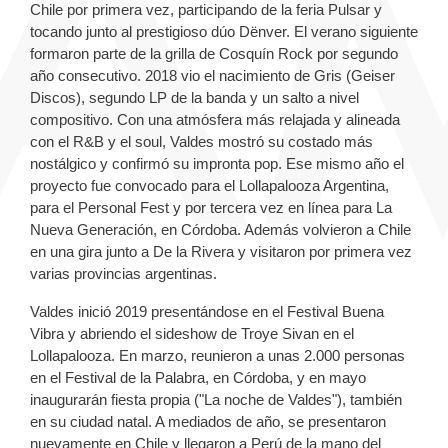
Chile por primera vez, participando de la feria Pulsar y
tocando junto al prestigioso dúo Dënver. El verano siguiente
formaron parte de la grilla de Cosquín Rock por segundo
año consecutivo. 2018 vio el nacimiento de Gris (Geiser
Discos), segundo LP de la banda y un salto a nivel
compositivo. Con una atmósfera más relajada y alineada
con el R&B y el soul, Valdes mostró su costado más
nostálgico y confirmó su impronta pop. Ese mismo año el
proyecto fue convocado para el Lollapalooza Argentina,
para el Personal Fest y por tercera vez en línea para La
Nueva Generación, en Córdoba. Además volvieron a Chile
en una gira junto a De la Rivera y visitaron por primera vez
varias provincias argentinas.
Valdes inició 2019 presentándose en el Festival Buena
Vibra y abriendo el sideshow de Troye Sivan en el
Lollapalooza. En marzo, reunieron a unas 2.000 personas
en el Festival de la Palabra, en Córdoba, y en mayo
inaugurarán fiesta propia ("La noche de Valdes"), también
en su ciudad natal. A mediados de año, se presentaron
nuevamente en Chile y llegaron a Perú de la mano del