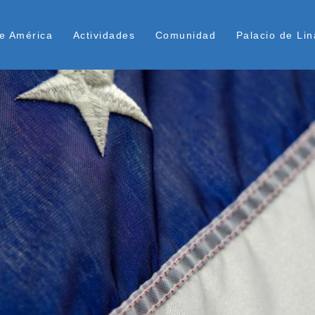
Pasar
ú Superior
al
e América
Actividades
Comunidad
Palacio de Lin
contenido
principal