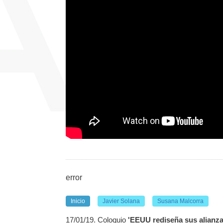
error
Inicio
Javier Solana
Susana Malcorra
17/01/19. Coloquio
'EEUU rediseña sus alianza