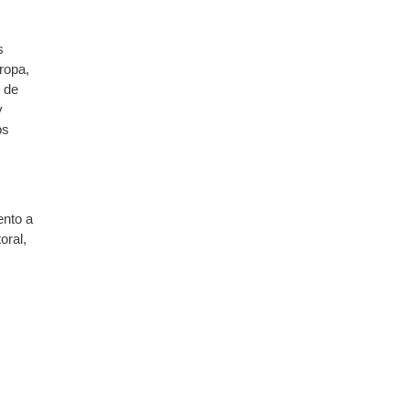
s
ropa,
s de
y
os
ento a
oral,