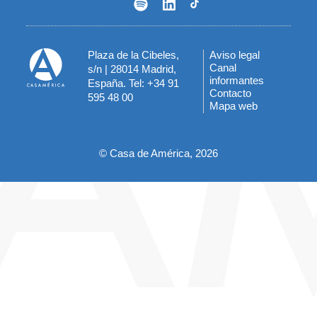
Plaza de la Cibeles,
Aviso legal
Menú
Canal
s/n | 28014 Madrid,
informantes
España. Tel: +34 91
del
Contacto
595 48 00
Mapa web
pie
© Casa de América, 2026