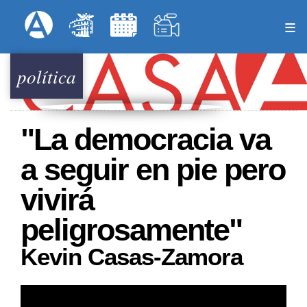
Pasar
Formulari
Menú Superior
al
contenido
principal
política
"La democracia va
a seguir en pie pero
vivirá
peligrosamente"
Kevin Casas-Zamora