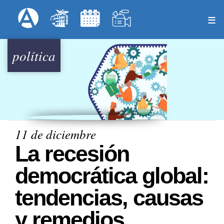
Pasar
Formulari
Menú Superior
al
contenido
principal
política
11 de diciembre
La recesión
democrática global:
tendencias, causas
y remedios