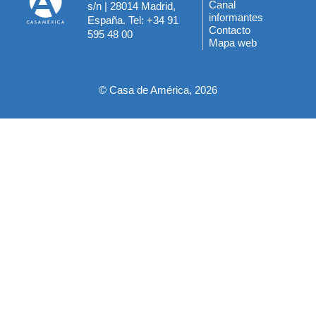
Menú
Canal
s/n | 28014 Madrid,
informantes
España. Tel: +34 91
del
Contacto
595 48 00
Mapa web
pie
© Casa de América, 2026