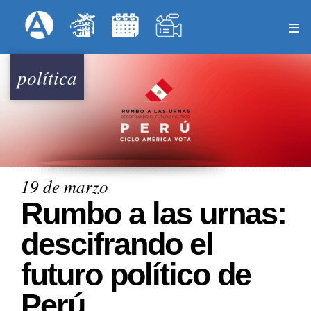
Pasar
Formulari
Menú Superior
al
contenido
principal
política
19 de marzo
Rumbo a las urnas:
descifrando el
futuro político de
Perú