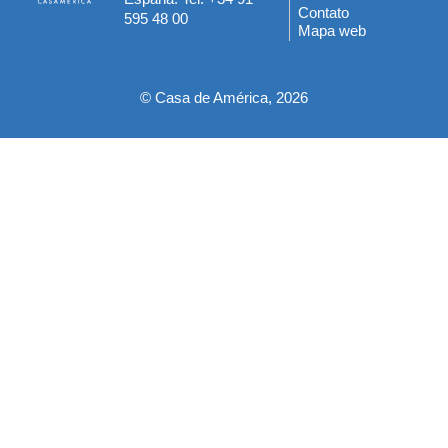
del
Contato
595 48 00
Mapa web
pie
© Casa de América, 2026