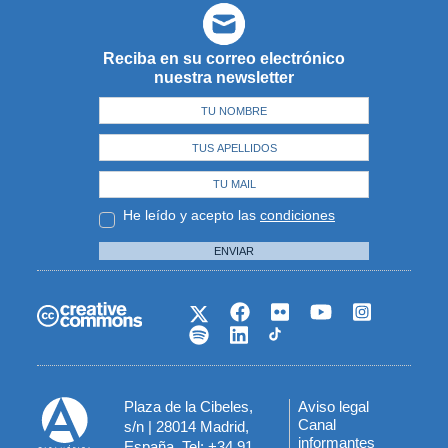
Reciba en su correo electrónico
nuestra newsletter
He leído y acepto las
condiciones
ENVIAR
Plaza de la Cibeles,
Aviso legal
Menú
Canal
s/n | 28014 Madrid,
informantes
España. Tel: +34 91