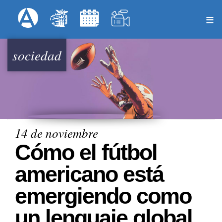
Pasar
Formulari
Menú Superior
al
contenido
principal
sociedad
14 de noviembre
Cómo el fútbol
americano está
emergiendo como
un lenguaje global