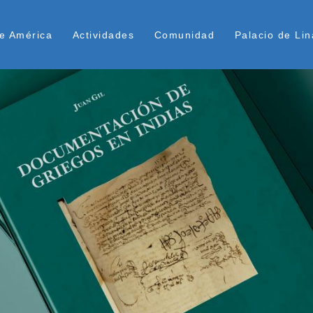
Pasar
ú Superior
al
e América
Actividades
Comunidad
Palacio de Lin
contenido
principal